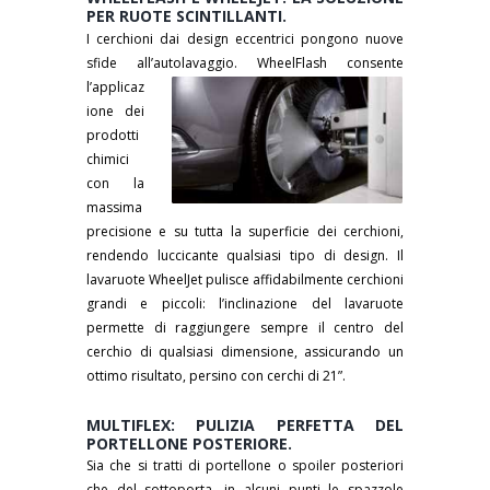
PER RUOTE SCINTILLANTI.
I cerchioni dai design eccentrici pongono nuove
sfide all’autolavaggio.
WheelFlash consente
l’applicaz
ione dei
prodotti
chimici
con la
massima
precisione e su tutta la superficie dei cerchioni,
rendendo luccicante qualsiasi tipo di design. Il
lavaruote WheelJet pulisce affidabilmente cerchioni
grandi e piccoli: l’inclinazione del lavaruote
permette di raggiungere sempre il centro del
cerchio di qualsiasi dimensione, assicurando un
ottimo risultato, persino con cerchi di 21”.
MULTIFLEX: PULIZIA PERFETTA DEL
PORTELLONE POSTERIORE.
Sia che si tratti di portellone o spoiler posteriori
che del sottoporta, in alcuni
punti le spazzole