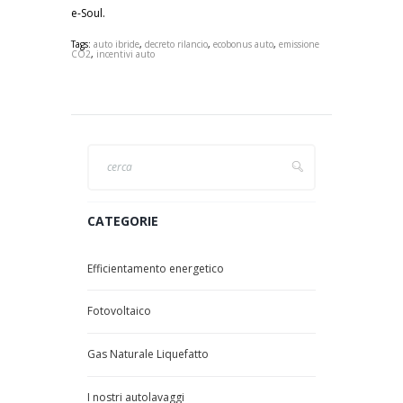
e-Soul.
Tags:
auto ibride
,
decreto rilancio
,
ecobonus auto
,
emissione
CO2
,
incentivi auto
CATEGORIE
Efficientamento energetico
Fotovoltaico
Gas Naturale Liquefatto
I nostri autolavaggi