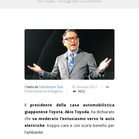
Akio Toyoda: i vantaggi delle auto elettriche...
Creato da
Distributori Ecos
18 Gennaio 2021
in
Efficientamento energetico
1652
Il
presidente della casa automobilistica
giapponese Toyota
,
Akio Toyoda
, ha dichiarato
che
va moderato l’entusiasmo verso le auto
elettriche
: troppo care e con scarsi benefici per
l’ambiente.