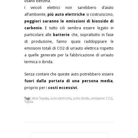
usano benzina.
I veicoli elettrici non sarebbero d’aiuto
all’ambiente,
più auto elettriche
si costruiscono,
peggiori saranno le emissioni di biossido di
carbonio
. E tutto ciò sembra essere legato in
particolare alle
batterie
che, soprattutto in fase
di produzione, fanno quasi raddoppiare le
emissioni totali di CO2 di un’auto elettrica rispetto
a quelle generate per la fabbricazione di un’auto
termica o ibrida.
Senza contare che queste auto potrebbero essere
fuori dalla portata di una persona media
,
proprio per i
costi eccessivi
.
Tags:
Akio Toyoda
,
auto elettriche
,
auto ibride
,
emissione CO2
,
Toyota