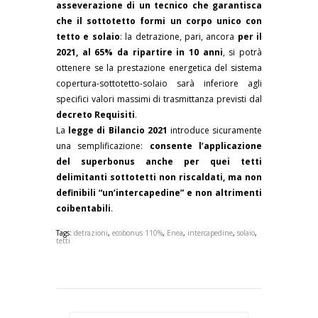
asseverazione di un tecnico
che garantisca
che il sottotetto formi un corpo unico con
tetto e solaio
: la detrazione, pari, ancora
per il
2021, al 65% da ripartire in 10 anni
, si potrà
ottenere se la prestazione energetica del sistema
copertura-sottotetto-solaio sarà inferiore agli
specifici valori massimi di trasmittanza previsti dal
decreto Requisiti
.
La
legge di Bilancio 2021
introduce sicuramente
una semplificazione:
consente l’applicazione
del superbonus anche per quei tetti
delimitanti sottotetti non riscaldati, ma non
definibili “un’intercapedine” e non altrimenti
coibentabili
.
Tags:
detrazioni
,
ecobonus 110%
,
Enea
,
intercapedine
,
solaio
,
tetti