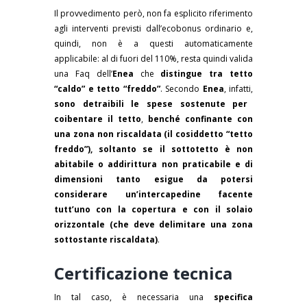
Il provvedimento però, non fa esplicito riferimento
agli interventi previsti dall’ecobonus ordinario e,
quindi, non è a questi automaticamente
applicabile: al di fuori del 110%, resta quindi valida
una Faq dell’
Enea
che
distingue tra tetto
“caldo” e tetto “freddo”
. Secondo
Enea
, infatti,
sono detraibili le spese sostenute per
coibentare il tetto
,
benché confinante con
una zona non riscaldata (il cosiddetto “tetto
freddo”), soltanto se il sottotetto è non
abitabile o addirittura non praticabile e di
dimensioni tanto esigue da potersi
considerare un’intercapedine facente
tutt’uno con la copertura e con il solaio
orizzontale (che deve delimitare una zona
sottostante riscaldata)
.
Certificazione tecnica
In tal caso, è necessaria una
specifica