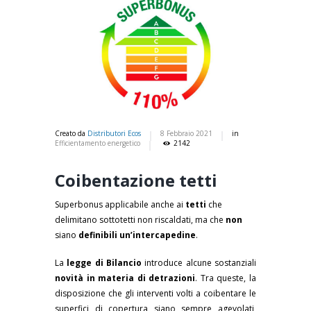
Creato da
Distributori Ecos
8 Febbraio 2021
in
Efficientamento energetico
2142
Coibentazione tetti
Superbonus applicabile anche ai
tetti
che
delimitano sottotetti non riscaldati, ma che
non
siano
definibili un’intercapedine
.
La
legge di Bilancio
introduce alcune sostanziali
novità in materia di detrazioni
. Tra queste, la
disposizione che gli interventi volti a coibentare le
superfici di copertura siano sempre agevolati,