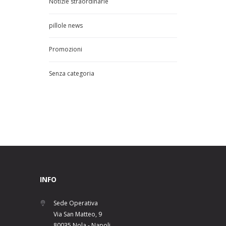
Notizie straordinarie
pillole news
Promozioni
Senza categoria
INFO
Sede Operativa
Via San Matteo, 9
80035 Nola - Napoli