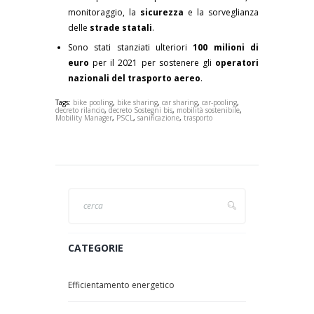
monitoraggio, la
sicurezza
e la sorveglianza
delle
strade statali
.
Sono stati stanziati ulteriori
100 milioni di
euro
per il 2021 per sostenere gli
operatori
nazionali del trasporto aereo
.
Tags:
bike pooling
,
bike sharing
,
car sharing
,
car-pooling
,
decreto rilancio
,
decreto Sostegni bis
,
mobilità sostenibile
,
Mobility Manager
,
PSCL
,
sanificazione
,
trasporto
CATEGORIE
Efficientamento energetico